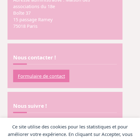
associations du 18e
Boîte 37
15 passage Ramey
75018 Paris
Nous contacter !
Formulaire de contact
Nous suivre !
@CirquePercu
Ce site utilise des cookies pour les statistiques et pour
améliorer votre expérience. En cliquant sur Accepter, vous
@CirquePercu