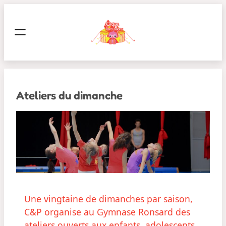
Aller
au
contenu
Ateliers du dimanche
Une vingtaine de dimanches par saison,
C&P organise au Gymnase Ronsard des
ateliers ouverts aux enfants, adolescents