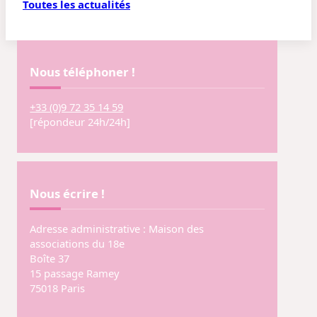
Toutes les actualités
Nous téléphoner !
+33 (0)9 72 35 14 59
[répondeur 24h/24h]
Nous écrire !
Adresse administrative : Maison des
associations du 18e
Boîte 37
15 passage Ramey
75018 Paris