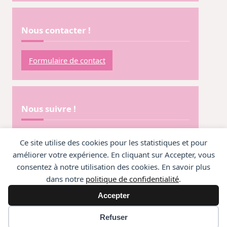
Nous contacter !
Formulaire de contact
Nous suivre !
@CirquePercu
Ce site utilise des cookies pour les statistiques et pour
améliorer votre expérience. En cliquant sur Accepter, vous
@CirquePercu
consentez à notre utilisation des cookies. En savoir plus
@CirquePercu
dans notre
politique de confidentialité
.
Accepter
Refuser
© OLG 2026