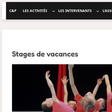
Aller
Cirque
C&P
LES ACTIVITÉS
LES INTERVENANTS
L’AS
au
&
contenu
Percussions
Stages de vacances